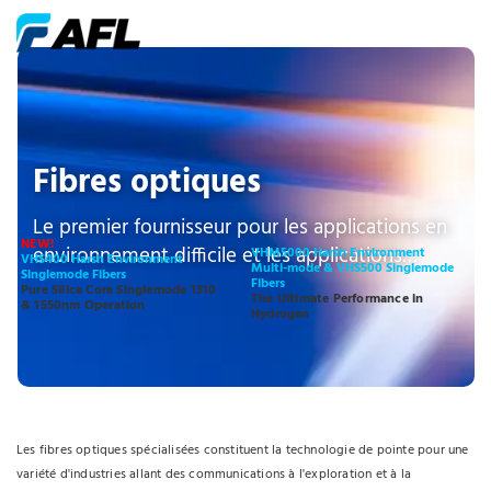
Fibres optiques
Le premier fournisseur pour les applications en
NEW!
environnement difficile et les applications
VHM5000 Harsh Environment
VHS400 Harsh Environment
Multi-mode & VHS500 Singlemode
Singlemode Fibers
spécialisées
Fibers
Pure Silica Core Singlemode 1310
The Ultimate Performance in
& 1550nm Operation
Hydrogen
Les fibres optiques spécialisées constituent la technologie de pointe pour une
variété d'industries allant des communications à l'exploration et à la